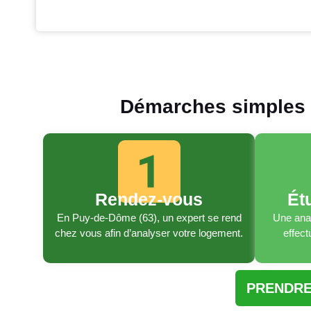
Démarches simples e
Rendez-vous
Ét
En Puy-de-Dôme (63), un expert se rend
Une anal
chez vous afin d’analyser votre logement.
effect
PRENDRE