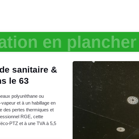
lation en plancher
de sanitaire &
s le 63
nneaux polyuréthane ou
-vapeur et à un habillage en
le des pertes thermiques et
ofessionnel RGE, cette
l’éco-PTZ et à une TVA à 5,5