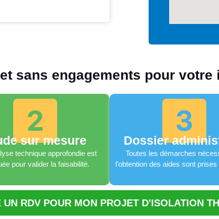
t sans engagements pour votre i
ude sur mesure
Dossier administ
yse technique approfondie est
Toutes les démarches nécess
uée pour valider la faisabilité.
l’obtention des aides sont prises
 UN RDV POUR MON PROJET D'ISOLATION T