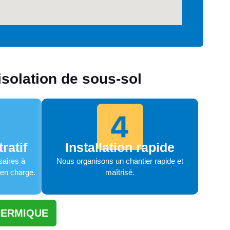
solation de sous-sol
ratif
Installation rapide
aires à
Nous organisons un chantier rapide et
 en charge.
maîtrisé.
HERMIQUE