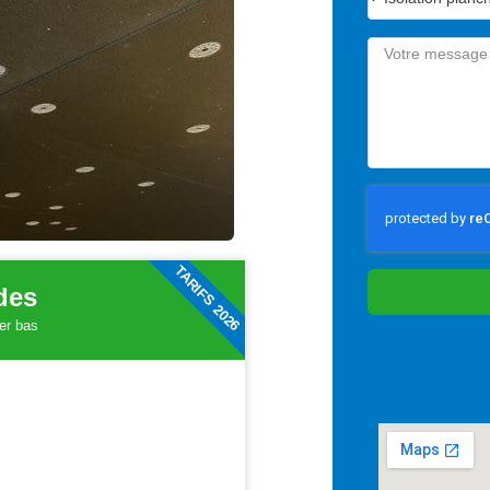
TARIFS 2026
ides
her bas