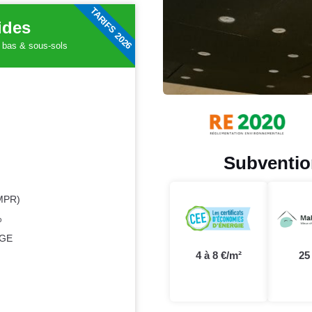
TARIFS 2026
aides
s bas & sous-sols
Subvention
 MPR)
%
RGE
4 à 8 €/m²
25