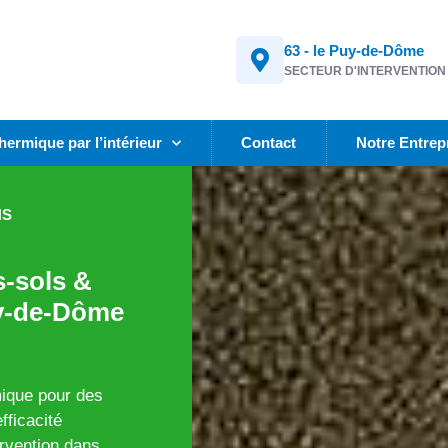
63 - le Puy-de-Dôme
SECTEUR D'INTERVENTION
thermique par l’intérieur
Contact
Notre Entrep
NS
s-sols &
uy-de-Dôme
mique pour des
fficacité
rvention dans