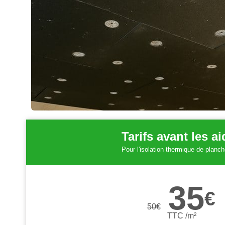
Tarifs avant les a
Pour l'isolation thermique de planc
35
€
50
€
TTC /m²