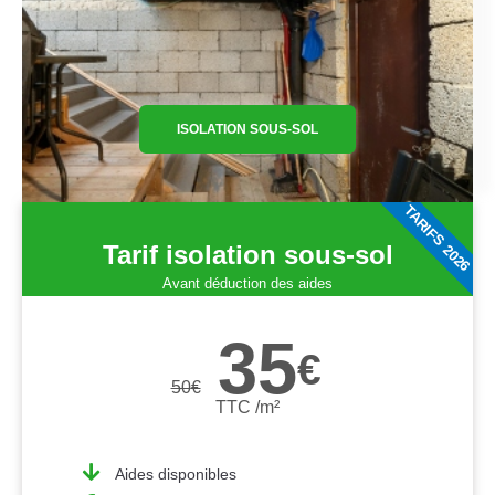
ISOLATION SOUS-SOL
TARIFS 2026
Tarif isolation sous-sol
Avant déduction des aides
35
€
50
€
TTC /m²
Aides disponibles