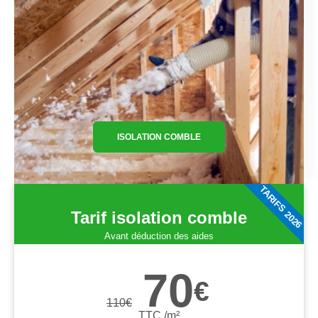
ISOLATION COMBLE
TARIFS 2026
Tarif isolation comble
Avant déduction des aides
70
€
110
€
TTC /m²