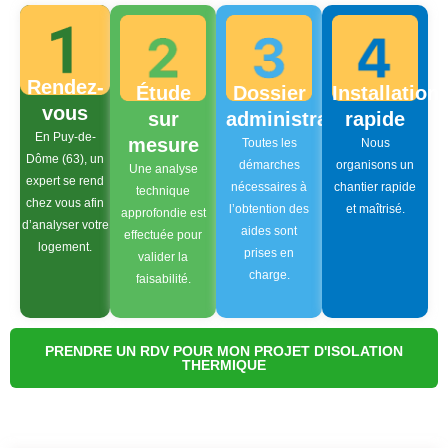
Rendez-
Étude
Dossier
Installation
vous
sur
administratif
rapide
En Puy-de-
mesure
Toutes les
Nous
Dôme (63), un
démarches
organisons un
Une analyse
expert se rend
nécessaires à
chantier rapide
technique
chez vous afin
l’obtention des
et maîtrisé.
approfondie est
d’analyser votre
aides sont
effectuée pour
logement.
prises en
valider la
charge.
faisabilité.
PRENDRE UN RDV POUR MON PROJET D'ISOLATION
THERMIQUE