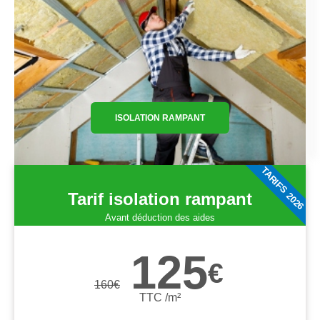
ISOLATION RAMPANT
TARIFS 2026
Tarif isolation rampant
Avant déduction des aides
125
€
160
€
TTC /m²