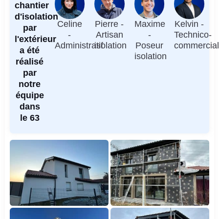
chantier
d'isolation
Celine
Pierre -
Maxime
Kelvin -
par
-
Artisan
-
Technico-
l'extérieur
Administratif
isolation
Poseur
commercia
a été
isolation
réalisé
par
notre
équipe
dans
le 63