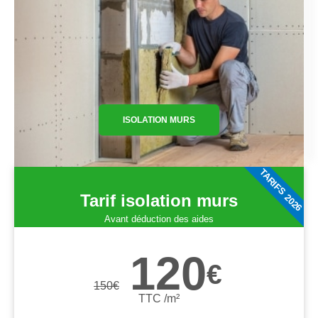
ISOLATION MURS
TARIFS 2026
Tarif isolation murs
Avant déduction des aides
120
€
150
€
TTC /m²