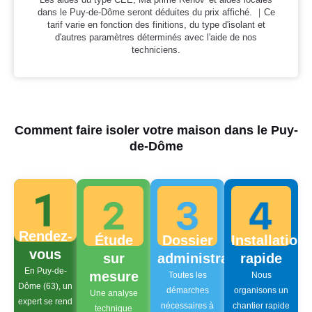
dans le Puy-de-Dôme seront déduites du prix affiché. ｜Ce
tarif varie en fonction des finitions, du type d'isolant et
d'autres paramètres déterminés avec l'aide de nos
techniciens.
Comment faire isoler votre maison dans le Puy-
de-Dôme
Rendez-
Étude
Dossier
Installation
vous
sur
administratif
rapide
En Puy-de-
mesure
Toutes les
Nous
Dôme (63), un
démarches
organisons un
Une analyse
expert se rend
nécessaires à
chantier rapide
technique