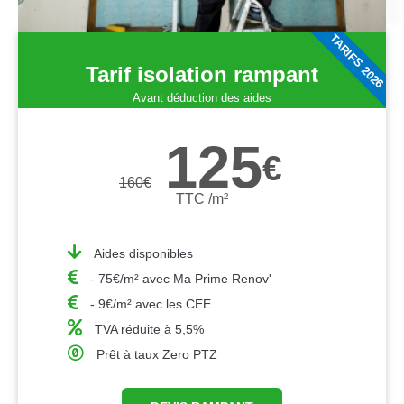
TARIFS 2026
Tarif isolation rampant
Avant déduction des aides
125
€
160
€
TTC /m²
Aides disponibles
- 75€/m² avec Ma Prime Renov'
- 9€/m² avec les CEE
TVA réduite à 5,5%
Prêt à taux Zero PTZ