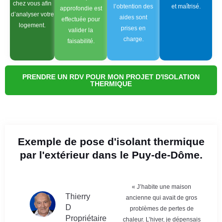
chez vous afin
l’obtention des
et maîtrisé.
approfondie est
d’analyser votre
aides sont
effectuée pour
logement.
prises en
valider la
charge.
faisabilité.
PRENDRE UN RDV POUR MON PROJET D'ISOLATION
THERMIQUE
Exemple de pose d'isolant thermique
par l'extérieur dans le Puy-de-Dôme.
« J’habite une maison
Thierry
ancienne qui avait de gros
D
problèmes de pertes de
Propriétaire
chaleur. L’hiver, je dépensais