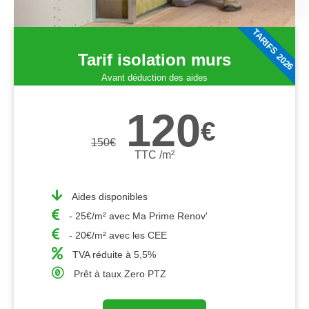
TARIFS 2026
Tarif isolation murs
Avant déduction des aides
120
€
150
€
TTC /m²
Aides disponibles
- 25€/m² avec Ma Prime Renov'
- 20€/m² avec les CEE
TVA réduite à 5,5%
Prêt à taux Zero PTZ