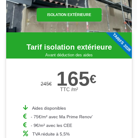
ISOLATION EXTÉRIEURE
TARIFS 2026
Tarif isolation extérieure
Avant déduction des aides
165
€
245
€
TTC /m²
Aides disponibles
- 75€/m² avec Ma Prime Renov'
- 9€/m² avec les CEE
TVA réduite à 5,5%