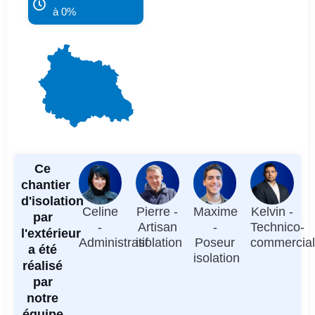
à 0%
Ce
chantier
d'isolation
Celine
Pierre -
Maxime
Kelvin -
par
-
Artisan
-
Technico-
l'extérieur
Administratif
isolation
Poseur
commercia
a été
isolation
réalisé
par
notre
équipe