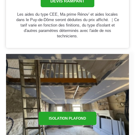
DEVIS RAMPANT
Les aides du type CEE, Ma prime Rénov' et aides locales
dans le Puy-de-Dôme seront déduites du prix affiché. ｜Ce
tarif varie en fonction des finitions, du type d'isolant et
d'autres paramètres déterminés avec l'aide de nos
techniciens.
ISOLATION PLAFOND