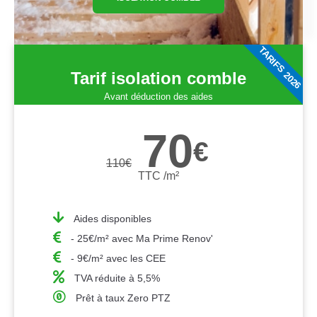
TARIFS 2026
Tarif isolation comble
Avant déduction des aides
70
€
110
€
TTC /m²
Aides disponibles
- 25€/m² avec Ma Prime Renov'
- 9€/m² avec les CEE
TVA réduite à 5,5%
Prêt à taux Zero PTZ