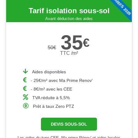
TARIFS 2026
Tarif isolation sous-sol
Avant déduction des aides
35
€
50
€
TTC /m²
Aides disponibles
- 25€/m² avec Ma Prime Renov'
- 8€/m² avec les CEE
TVA réduite à 5,5%
Prêt à taux Zero PTZ
DEVIS SOUS-SOL
Les aides du type CEE, Ma prime Rénov' et aides locales