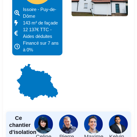
Issoire - Puy-de-
Dôme
143 m² de façade
12 137€ TTC -
Aides déduites
Financé sur 7 ans
à 0%
Ce
chantier
d'isolation
Celine
Pierre -
Maxime
Kelvin -