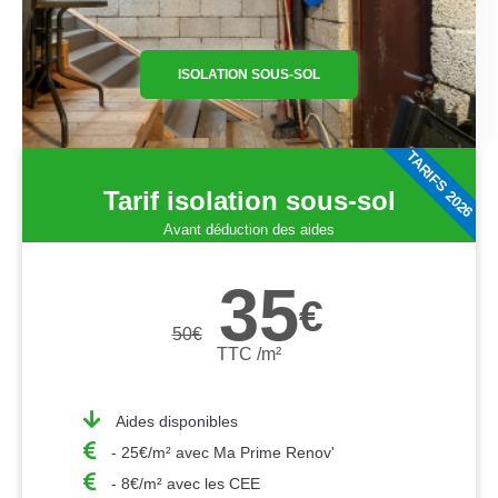
ISOLATION SOUS-SOL
TARIFS 2026
Tarif isolation sous-sol
Avant déduction des aides
35
€
50
€
TTC /m²
Aides disponibles
- 25€/m² avec Ma Prime Renov'
- 8€/m² avec les CEE