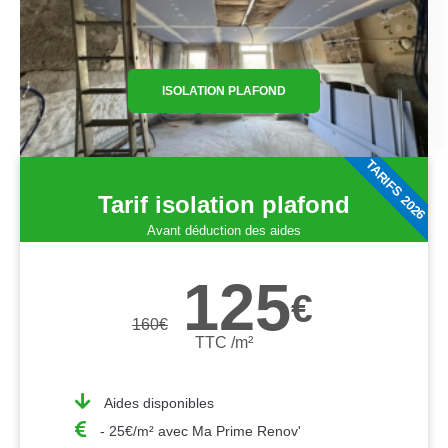
ISOLATION PLAFOND
TARIFS 2026
Tarif isolation plafond
Avant déduction des aides
125
€
160
€
TTC /m²
Aides disponibles
- 25€/m² avec Ma Prime Renov'