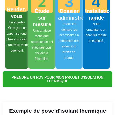
Rendez-
Étude
Dossier
Installation
vous
sur
administratif
rapide
En Puy-de-
mesure
Toutes les
Nous
Dôme (63), un
démarches
organisons un
Une analyse
expert se rend
nécessaires à
chantier rapide
technique
chez vous afin
l’obtention des
et maîtrisé.
approfondie est
d’analyser votre
aides sont
effectuée pour
logement.
prises en
valider la
charge.
faisabilité.
PRENDRE UN RDV POUR MON PROJET D'ISOLATION
THERMIQUE
Exemple de pose d'isolant thermique